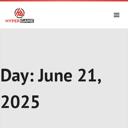
Skip
to
content
Day:
June 21,
2025