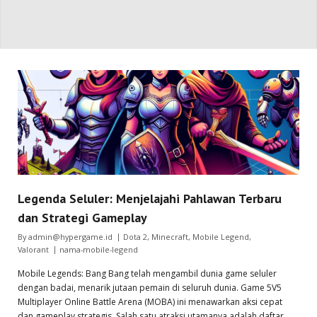
Legenda Seluler: Menjelajahi Pahlawan Terbaru
dan Strategi Gameplay
By
admin@hypergame.id
Dota 2
,
Minecraft
,
Mobile Legend
,
Valorant
nama-mobile-legend
Mobile Legends: Bang Bang telah mengambil dunia game seluler
dengan badai, menarik jutaan pemain di seluruh dunia. Game 5V5
Multiplayer Online Battle Arena (MOBA) ini menawarkan aksi cepat
dan gameplay strategis. Salah satu atraksi utamanya adalah daftar