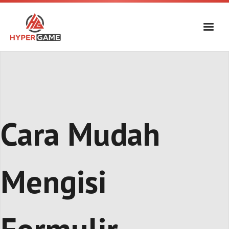
Skip
to
content
Cara Mudah
Mengisi