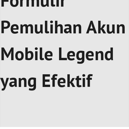
Formulir
Pemulihan Akun
Mobile Legend
yang Efektif