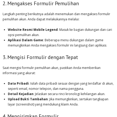
2. Mengakses Formulir Pemulihan
Langkah penting berikutnya adalah menemukan dan mengakses formulir
pemulihan akun. Anda dapat melakukannya melalui:
Website Resmi Mobile Legend
: Masuk ke bagian dukungan dan cari
opsi pemulihan akun.
Aplikasi Dalam Game
: Beberapa menu dukungan dalam game
memungkinkan Anda mengakses formulir ini langsung dari aplikasi.
3. Mengisi Formulir dengan Tepat
Saat mengisi formulir pemulihan akun, pastikan Anda memberikan
informasi yang akurat:
Data Pribadi
: Isilah data pribadi sesuai dengan yang terdaftar di akun,
seperti email, nomor telepon, dan nama pengguna.
Detail Kejadian
: Jelaskan secara rinci kronologi kehilangan akun.
Upload Bukti Tambahan
: Jika memungkinkan, sertakan tangkapan
layar (screenshot) yang mendukung klaim Anda.
4. Mengirimkan Formulir