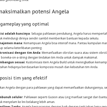
aksimalkan potensi Angela
 gameplay yang optimal
isi adalah kuncinya
: Sebagai pahlawan pendukung, Angela harus mempertahan
uk melindungi dirinya sendiri sambil memberikan bantuan kepada sekutu.
najemen mana
: Kemampuan Angela bisa intensif mana. Pantau kumpulan ma
up selama keterlibatan penting.
kronisasi dengan tim Anda
: Memanfaatkan obrolan suara atau sistem obro
 boneka-on-a-string dengan tindakan tim Anda untuk dampak maksimal.
mbangun sesuai
: Kustomisasi item Angela Build untuk meningkatkan kem
tahan hidupnya berdasarkan komposisi musuh dan kebutuhan tim Anda.
osisi tim yang efektif
kan Angela dengan para pahlawan yang dapat memanfaatkan dukungannya, sep
mbunuh seluler
: Pahlawan seperti Gusion atau Ling manfaat sangat dari ba
uk menyelam ke lini belakang lebih aman.
ntliner Tanky
: Angela berpasangan dengan baik dengan tank tahan lama seper