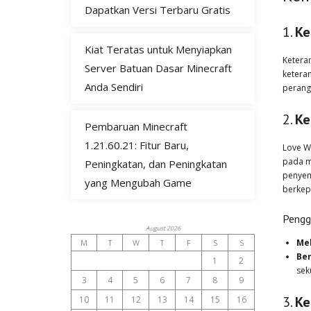
Dapatkan Versi Terbaru Gratis
1.
Ke
Kiat Teratas untuk Menyiapkan
Ketera
Server Batuan Dasar Minecraft
ketera
Anda Sendiri
perang
2.
Ke
Pembaruan Minecraft
1.21.60.21: Fitur Baru,
Love W
pada m
Peningkatan, dan Peningkatan
penyem
yang Mengubah Game
berkep
Pengg
August 2026
Me
M
T
W
T
F
S
S
Be
1
2
sek
3
4
5
6
7
8
9
3.
Ke
10
11
12
13
14
15
16