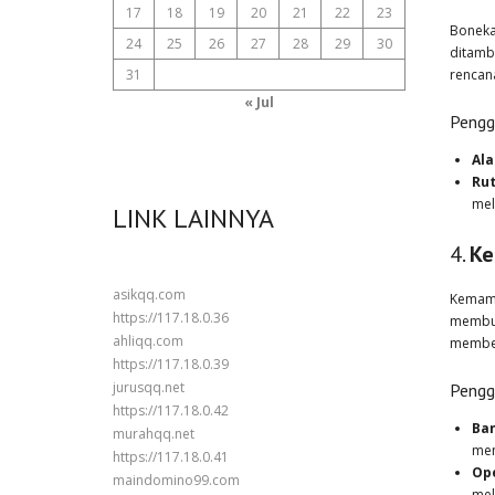
17
18
19
20
21
22
23
Boneka
24
25
26
27
28
29
30
ditamb
31
rencan
« Jul
Pengg
Ala
Rut
mel
LINK LAINNYA
4.
Ke
asikqq.com
Kemamp
https://117.18.0.36
membun
ahliqq.com
memberi
https://117.18.0.39
jurusqq.net
Pengg
https://117.18.0.42
Ban
murahqq.net
men
https://117.18.0.41
Op
maindomino99.com
mel