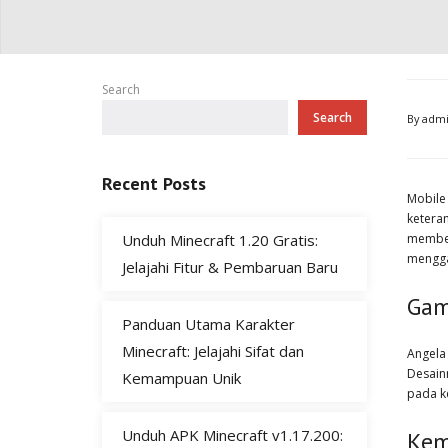
Search
Search
By
adm
Recent Posts
Mobile
ketera
Unduh Minecraft 1.20 Gratis:
member
mengga
Jelajahi Fitur & Pembaruan Baru
Gam
Panduan Utama Karakter
Minecraft: Jelajahi Sifat dan
Angela
Desain
Kemampuan Unik
pada k
Unduh APK Minecraft v1.17.200:
Kem