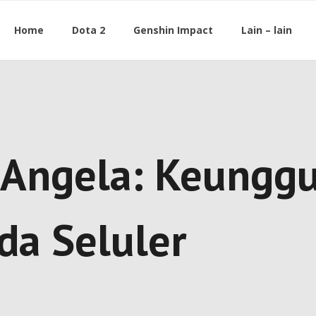
Home
Dota 2
Genshin Impact
Lain – lain
ngela: Keunggul
da Seluler