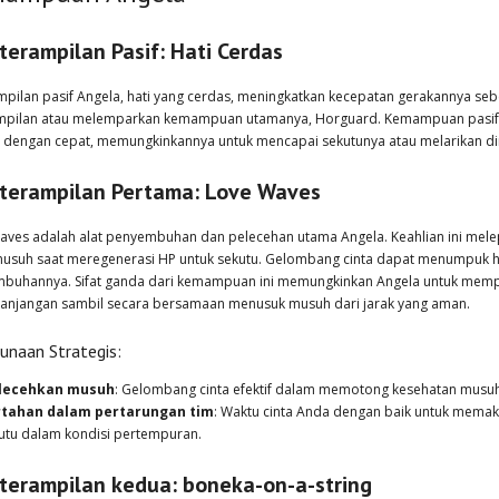
terampilan Pasif: Hati Cerdas
mpilan pasif Angela, hati yang cerdas, meningkatkan kecepatan gerakannya seb
mpilan atau melemparkan kemampuan utamanya, Horguard. Kemampuan pasif i
 dengan cepat, memungkinkannya untuk mencapai sekutunya atau melarikan diri
terampilan Pertama: Love Waves
aves adalah alat penyembuhan dan pelecehan utama Angela. Keahlian ini melep
usuh saat meregenerasi HP untuk sekutu. Gelombang cinta dapat menumpuk hin
buhannya. Sifat ganda dari kemampuan ini memungkinkan Angela untuk mempe
anjangan sambil secara bersamaan menusuk musuh dari jarak yang aman.
unaan Strategis:
lecehkan musuh
: Gelombang cinta efektif dalam memotong kesehatan musuh 
rtahan dalam pertarungan tim
: Waktu cinta Anda dengan baik untuk mema
utu dalam kondisi pertempuran.
terampilan kedua: boneka-on-a-string