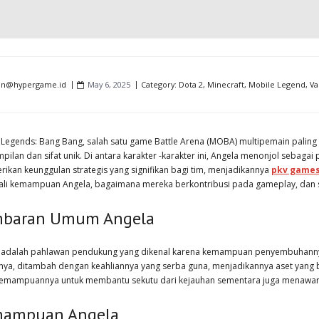
in@hypergame.id
May 6, 2025
Category:
Dota 2
,
Minecraft
,
Mobile Legend
,
Va
 Legends: Bang Bang, salah satu game Battle Arena (MOBA) multipemain pali
mpilan dan sifat unik. Di antara karakter -karakter ini, Angela menonjol se
ikan keunggulan strategis yang signifikan bagi tim, menjadikannya
pkv game
li kemampuan Angela, bagaimana mereka berkontribusi pada gameplay, dan s
baran Umum Angela
 adalah pahlawan pendukung yang dikenal karena kemampuan penyembuhannya 
nya, ditambah dengan keahliannya yang serba guna, menjadikannya aset yang 
emampuannya untuk membantu sekutu dari kejauhan sementara juga menawarkan 
ampuan Angela