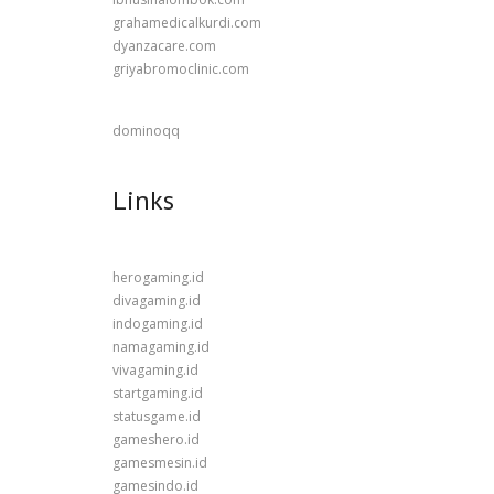
grahamedicalkurdi.com
dyanzacare.com
griyabromoclinic.com
dominoqq
Links
herogaming.id
divagaming.id
indogaming.id
namagaming.id
vivagaming.id
startgaming.id
statusgame.id
gameshero.id
gamesmesin.id
gamesindo.id