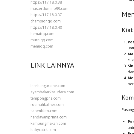
https://117.18.0.38
masterdomino99.com
Mem
https://117.18.0.37
championqq.com
https://117.18.0.40
Kiat
hematqq.com
murniqq.com
Pos
menuqq.com
unt
Ma
cuk
LINK LAINNYA
Sin
dan
Me
ber
lesehangurame.com
ayambakar7saudara.com
Komp
tempongpns.com
roemahkuliner.com
Pasang
saoenkkito.com
handayaniprima.com
Pe
kampungmakan.com
unt
luckycatck.com
Fro