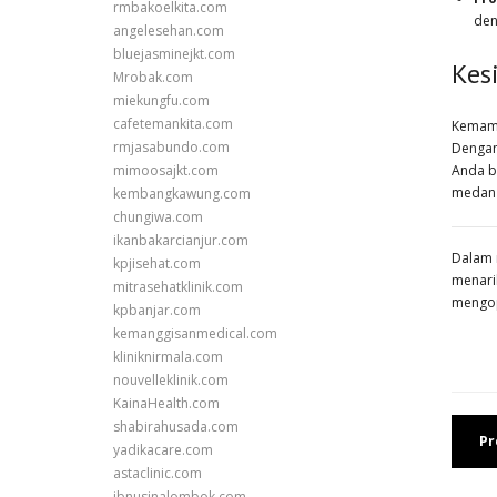
rmbakoelkita.com
den
angelesehan.com
bluejasminejkt.com
Kes
Mrobak.com
miekungfu.com
cafetemankita.com
Kemamp
rmjasabundo.com
Dengan
Anda b
mimoosajkt.com
medan 
kembangkawung.com
chungiwa.com
ikanbakarcianjur.com
Dalam 
kpjisehat.com
menari
mitrasehatklinik.com
mengop
kpbanjar.com
kemanggisanmedical.com
kliniknirmala.com
nouvelleklinik.com
KainaHealth.com
shabirahusada.com
Pr
yadikacare.com
astaclinic.com
ibnusinalombok.com