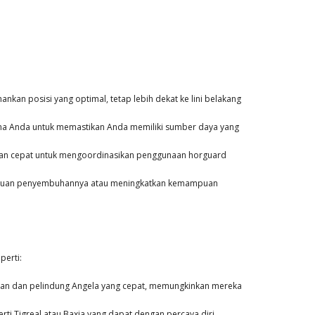
kan posisi yang optimal, tetap lebih dekat ke lini belakang
na Anda untuk memastikan Anda memiliki sumber daya yang
lan cepat untuk mengoordinasikan penggunaan horguard
ampuan penyembuhannya atau meningkatkan kemampuan
erti:
ntuan dan pelindung Angela yang cepat, memungkinkan mereka
ti Tigreal atau Baxia yang dapat dengan percaya diri