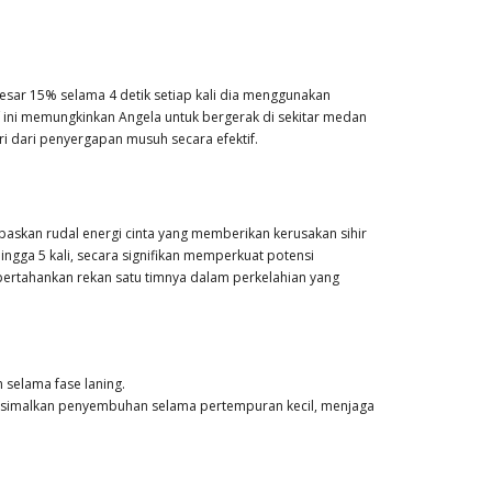
esar 15% selama 4 detik setiap kali dia menggunakan
ni memungkinkan Angela untuk bergerak di sekitar medan
 dari penyergapan musuh secara efektif.
askan rudal energi cinta yang memberikan kerusakan sihir
gga 5 kali, secara signifikan memperkuat potensi
rtahankan rekan satu timnya dalam perkelahian yang
selama fase laning.
ksimalkan penyembuhan selama pertempuran kecil, menjaga