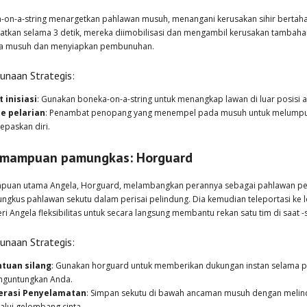
-on-a-string menargetkan pahlawan musuh, menangani kerusakan sihir bertaha
atkan selama 3 detik, mereka diimobilisasi dan mengambil kerusakan tambahan
a musuh dan menyiapkan pembunuhan.
unaan Strategis:
t inisiasi
: Gunakan boneka-on-a-string untuk menangkap lawan di luar posisi at
e pelarian
: Penambat penopang yang menempel pada musuh untuk melumpuh
epaskan diri.
mampuan pamungkas: Horguard
uan utama Angela, Horguard, melambangkan perannya sebagai pahlawan pendu
gkus pahlawan sekutu dalam perisai pelindung. Dia kemudian teleportasi ke lo
 Angela fleksibilitas untuk secara langsung membantu rekan satu tim di saat -sa
unaan Strategis:
tuan silang
: Gunakan horguard untuk memberikan dukungan instan selama
guntungkan Anda.
erasi Penyelamatan
: Simpan sekutu di bawah ancaman musuh dengan mel
alui gelombang cinta.