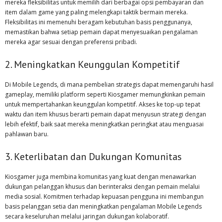
mereka fleksibilitas untuk memilih dari berbagai opsi pembayaran dan
item dalam game yang paling melengkapi taktik bermain mereka.
Fleksibilitas ini memenuhi beragam kebutuhan basis penggunanya,
memastikan bahwa setiap pemain dapat menyesuaikan pengalaman
mereka agar sesuai dengan preferensi pribadi.
2. Meningkatkan Keunggulan Kompetitif
Di Mobile Legends, di mana pembelian strategis dapat memengaruhi hasil
gameplay, memiliki platform seperti Kiosgamer memungkinkan pemain
untuk mempertahankan keunggulan kompetitif. Akses ke top-up tepat
waktu dan item khusus berarti pemain dapat menyusun strategi dengan
lebih efektif, baik saat mereka meningkatkan peringkat atau menguasai
pahlawan baru.
3. Keterlibatan dan Dukungan Komunitas
Kiosgamer juga membina komunitas yang kuat dengan menawarkan
dukungan pelanggan khusus dan berinteraksi dengan pemain melalui
media sosial. Komitmen terhadap kepuasan pengguna ini membangun
basis pelanggan setia dan meningkatkan pengalaman Mobile Legends
secara keseluruhan melalui jaringan dukungan kolaboratif.