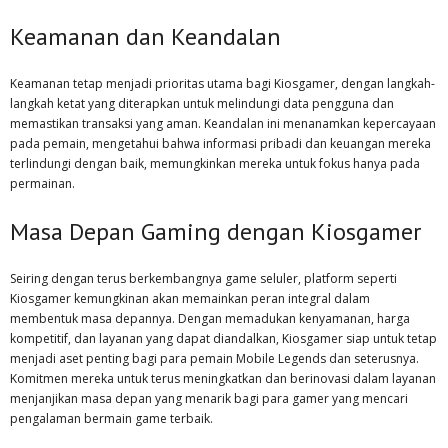
Keamanan dan Keandalan
Keamanan tetap menjadi prioritas utama bagi Kiosgamer, dengan langkah-
langkah ketat yang diterapkan untuk melindungi data pengguna dan
memastikan transaksi yang aman. Keandalan ini menanamkan kepercayaan
pada pemain, mengetahui bahwa informasi pribadi dan keuangan mereka
terlindungi dengan baik, memungkinkan mereka untuk fokus hanya pada
permainan.
Masa Depan Gaming dengan Kiosgamer
Seiring dengan terus berkembangnya game seluler, platform seperti
Kiosgamer kemungkinan akan memainkan peran integral dalam
membentuk masa depannya. Dengan memadukan kenyamanan, harga
kompetitif, dan layanan yang dapat diandalkan, Kiosgamer siap untuk tetap
menjadi aset penting bagi para pemain Mobile Legends dan seterusnya.
Komitmen mereka untuk terus meningkatkan dan berinovasi dalam layanan
menjanjikan masa depan yang menarik bagi para gamer yang mencari
pengalaman bermain game terbaik.