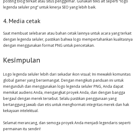
posting blog terkait atau situs penggemar. Gunakan teks alt seperti “logo
legenda seluler png” untuk kinerja SEO yang lebih baik.
4. Media cetak
Saat membuat selebaran atau bahan cetak lainnya untuk acara yang terkait
dengan legenda seluler, pastikan bahwa logo mempertahankan kualitasnya
dengan menggunakan format PNG untuk pencetakan.
Kesimpulan
Logo legenda seluler lebih dari sekadar ikon visual; Ini mewakili komunitas
global gamer yang bersemangat. Dengan mengikuti panduan ini untuk
mengunduh dan menggunakan logo legenda seluler PNG, Anda dapat
memikat audiens Anda, mengangkat proyek Anda, dan dengan bangga
bergaul dengan merek tersebut. Selalu pastikan penggunaan yang
bertanggung jawab dan etis untuk menghormati integritas merek dan hak
kekayaan intelektual.
Selamat merancang, dan semoga proyek Anda menjadi legendaris seperti
permainan itu sendiri!