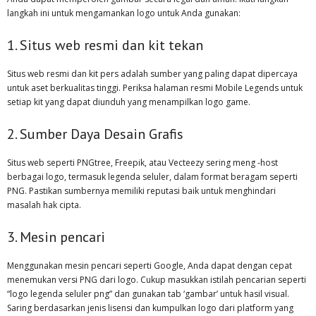
langkah ini untuk mengamankan logo untuk Anda gunakan:
1. Situs web resmi dan kit tekan
Situs web resmi dan kit pers adalah sumber yang paling dapat dipercaya
untuk aset berkualitas tinggi. Periksa halaman resmi Mobile Legends untuk
setiap kit yang dapat diunduh yang menampilkan logo game.
2. Sumber Daya Desain Grafis
Situs web seperti PNGtree, Freepik, atau Vecteezy sering meng -host
berbagai logo, termasuk legenda seluler, dalam format beragam seperti
PNG. Pastikan sumbernya memiliki reputasi baik untuk menghindari
masalah hak cipta.
3. Mesin pencari
Menggunakan mesin pencari seperti Google, Anda dapat dengan cepat
menemukan versi PNG dari logo. Cukup masukkan istilah pencarian seperti
“logo legenda seluler png” dan gunakan tab ‘gambar’ untuk hasil visual.
Saring berdasarkan jenis lisensi dan kumpulkan logo dari platform yang