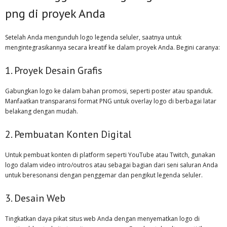
png di proyek Anda
Setelah Anda mengunduh logo legenda seluler, saatnya untuk
mengintegrasikannya secara kreatif ke dalam proyek Anda. Begini caranya:
1. Proyek Desain Grafis
Gabungkan logo ke dalam bahan promosi, seperti poster atau spanduk.
Manfaatkan transparansi format PNG untuk overlay logo di berbagai latar
belakang dengan mudah.
2. Pembuatan Konten Digital
Untuk pembuat konten di platform seperti YouTube atau Twitch, gunakan
logo dalam video intro/outros atau sebagai bagian dari seni saluran Anda
untuk beresonansi dengan penggemar dan pengikut legenda seluler.
3. Desain Web
Tingkatkan daya pikat situs web Anda dengan menyematkan logo di