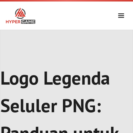
Skip
to
content
Logo Legenda
Seluler PNG: