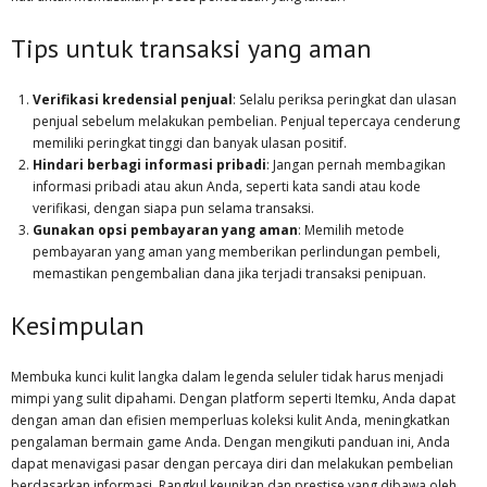
Tips untuk transaksi yang aman
Verifikasi kredensial penjual
: Selalu periksa peringkat dan ulasan
penjual sebelum melakukan pembelian. Penjual tepercaya cenderung
memiliki peringkat tinggi dan banyak ulasan positif.
Hindari berbagi informasi pribadi
: Jangan pernah membagikan
informasi pribadi atau akun Anda, seperti kata sandi atau kode
verifikasi, dengan siapa pun selama transaksi.
Gunakan opsi pembayaran yang aman
: Memilih metode
pembayaran yang aman yang memberikan perlindungan pembeli,
memastikan pengembalian dana jika terjadi transaksi penipuan.
Kesimpulan
Membuka kunci kulit langka dalam legenda seluler tidak harus menjadi
mimpi yang sulit dipahami. Dengan platform seperti Itemku, Anda dapat
dengan aman dan efisien memperluas koleksi kulit Anda, meningkatkan
pengalaman bermain game Anda. Dengan mengikuti panduan ini, Anda
dapat menavigasi pasar dengan percaya diri dan melakukan pembelian
berdasarkan informasi. Rangkul keunikan dan prestise yang dibawa oleh