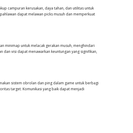
kup campuran kerusakan, daya tahan, dan utilitas untuk
ihan pahlawan dapat melawan picks musuh dan memperkuat
akan minimap untuk melacak gerakan musuh, menghindari
an dan visi dapat menawarkan keuntungan yang signifikan,
Gunakan sistem obrolan dan ping dalam game untuk berbagi
ioritas target. Komunikasi yang baik dapat menjadi