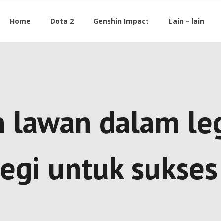
Home
Dota 2
Genshin Impact
Lain – lain
 lawan dalam le
tegi untuk sukses