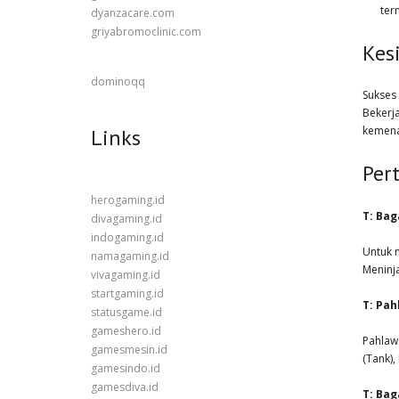
ter
dyanzacare.com
griyabromoclinic.com
Kes
dominoqq
Sukses 
Bekerj
kemena
Links
Per
herogaming.id
T: Ba
divagaming.id
indogaming.id
Untuk 
namagaming.id
Meninja
vivagaming.id
startgaming.id
T: Pah
statusgame.id
gameshero.id
Pahlaw
gamesmesin.id
(Tank),
gamesindo.id
gamesdiva.id
T: Ba