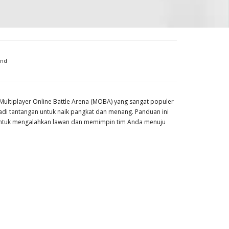
end
ultiplayer Online Battle Arena (MOBA) yang sangat populer
di tantangan untuk naik pangkat dan menang. Panduan ini
a untuk mengalahkan lawan dan memimpin tim Anda menuju