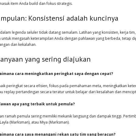
masuk item Anda build dan fokus strategis.
impulan: Konsistensi adalah kuncinya
dalam legenda seluler tidak datang semalam. Latihan yang konsisten, kerja tim,
a untuk mengasah keterampilan Anda dengan pahlawan yang berbeda, tetap diper
ngan dan kekalahan.
tanyaan yang sering diajukan
gaimana cara meningkatkan peringkat saya dengan cepat?
naik peringkat secara efisien, fokus pada pemahaman meta, meningkatkan kete
u replay pertandingan secara teratur untuk belajar dari kesalahan dan mencipt
lawan apa yang terbaik untuk pemula?
an ramah pemula sering memiliki mekanik langsung dan dampak tinggi. Pertim
 Layla (Marksman), atau Miya (Marksman).
gaimana cara saya menangani rekan satu tim yang beracun?