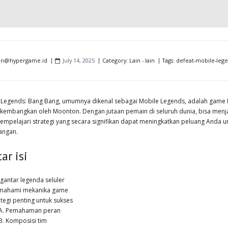
in@hypergame.id
July 14, 2025
Category:
Lain - lain
Tags:
defeat-mobile-leg
 Legends: Bang Bang, umumnya dikenal sebagai Mobile Legends, adalah game M
ikembangkan oleh Moonton. Dengan jutaan pemain di seluruh dunia, bisa menja
empelajari strategi yang secara signifikan dapat meningkatkan peluang And
angan.
ar isi
gantar legenda seluler
mahami mekanika game
ategi penting untuk sukses
A. Pemahaman peran
B. Komposisi tim