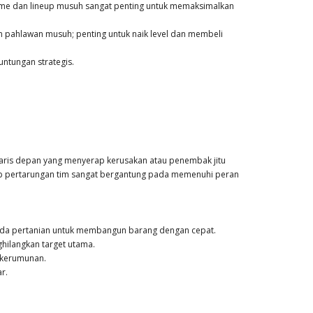
ame dan lineup musuh sangat penting untuk memaksimalkan
 pahlawan musuh; penting untuk naik level dan membeli
ntungan strategis.
aris depan yang menyerap kerusakan atau penembak jitu
dap pertarungan tim sangat bergantung pada memenuhi peran
pada pertanian untuk membangun barang dengan cepat.
ghilangkan target utama.
l kerumunan.
r.