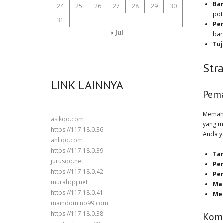
Ba
24
25
26
27
28
29
30
pot
31
Pe
« Jul
bar
Tu
Str
LINK LAINNYA
Pem
Memaha
asikqq.com
yang m
https://117.18.0.36
Anda ya
ahliqq.com
https://117.18.0.39
Ta
jurusqq.net
Pe
https://117.18.0.42
Pe
murahqq.net
Ma
https://117.18.0.41
Me
maindomino99.com
https://117.18.0.38
Komp