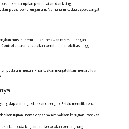
mbakan keterampilan pendaratan, dan kiting.
tif, dan posisi pertarungan tim. Memahami kedua aspek sangat
bangkan musuh memilih dan melawan mereka dengan
 Control untuk menetralkan pembunuh mobilitas tinggi.
nan pada tim musuh. Prioritaskan menjatuhkan menara luar
m.
nya
 yang dapat mengakibatkan disergap. Selalu memiliki rencana
baikan tujuan utama dapat menyebabkan kerugian. Pastikan
erdasarkan pada bagaimana kecocokan berlangsung,