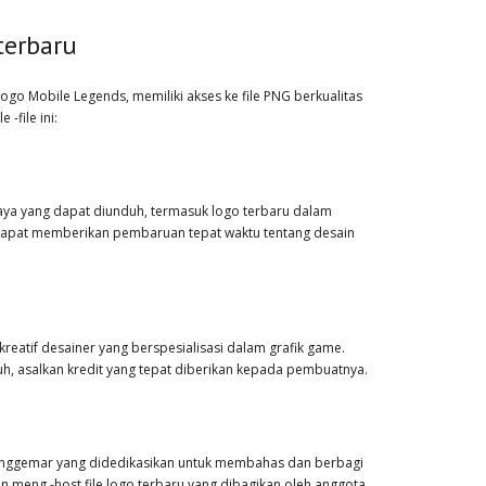
terbaru
 Mobile Legends, memiliki akses ke file PNG berkualitas
-file ini:
daya yang dapat diunduh, termasuk logo terbaru dalam
 dapat memberikan pembaruan tepat waktu tentang desain
kreatif desainer yang berspesialisasi dalam grafik game.
h, asalkan kredit yang tepat diberikan kepada pembuatnya.
penggemar yang didedikasikan untuk membahas dan berbagi
 meng -host file logo terbaru yang dibagikan oleh anggota