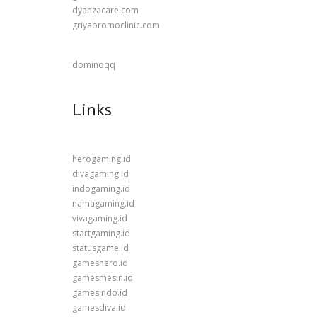
dyanzacare.com
griyabromoclinic.com
dominoqq
Links
herogaming.id
divagaming.id
indogaming.id
namagaming.id
vivagaming.id
startgaming.id
statusgame.id
gameshero.id
gamesmesin.id
gamesindo.id
gamesdiva.id