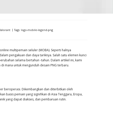
Valorant
Tags:
logo-mobile-legend-png
nline multipemain seluler (MOBA). Seperti halnya
dalam pengakuan dan daya tariknya. Salah satu elemen kunci
perubahan selama bertahun -tahun. Dalam artikel ini, kami
a di mana untuk mengunduh desain PNG terbaru.
er beroperasi. Dikembangkan dan diterbitkan oleh
n basis pemain yang signifikan di Asia Tenggara, Eropa,
anik yang dapat diakses, dan pembaruan rutin.