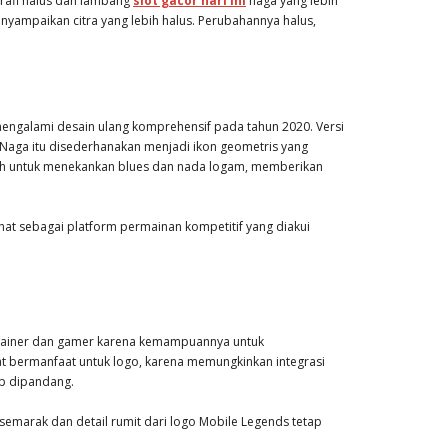
rafi halus dan lambang
slot gacor hari ini
naga yang lebih
nyampaikan citra yang lebih halus. Perubahannya halus,
mengalami desain ulang komprehensif pada tahun 2020. Versi
. Naga itu disederhanakan menjadi ikon geometris yang
alih untuk menekankan blues dan nada logam, memberikan
lihat sebagai platform permainan kompetitif yang diakui
 desainer dan gamer karena kemampuannya untuk
t bermanfaat untuk logo, karena memungkinkan integrasi
ap dipandang.
semarak dan detail rumit dari logo Mobile Legends tetap