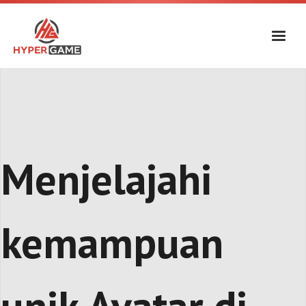
Skip
to
content
Menjelajahi
kemampuan