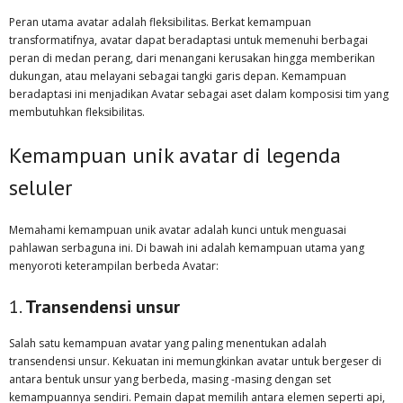
Peran utama avatar adalah fleksibilitas. Berkat kemampuan
transformatifnya, avatar dapat beradaptasi untuk memenuhi berbagai
peran di medan perang, dari menangani kerusakan hingga memberikan
dukungan, atau melayani sebagai tangki garis depan. Kemampuan
beradaptasi ini menjadikan Avatar sebagai aset dalam komposisi tim yang
membutuhkan fleksibilitas.
Kemampuan unik avatar di legenda
seluler
Memahami kemampuan unik avatar adalah kunci untuk menguasai
pahlawan serbaguna ini. Di bawah ini adalah kemampuan utama yang
menyoroti keterampilan berbeda Avatar:
1.
Transendensi unsur
Salah satu kemampuan avatar yang paling menentukan adalah
transendensi unsur. Kekuatan ini memungkinkan avatar untuk bergeser di
antara bentuk unsur yang berbeda, masing -masing dengan set
kemampuannya sendiri. Pemain dapat memilih antara elemen seperti api,