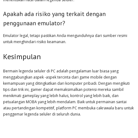
Apakah ada risiko yang terkait dengan
penggunaan emulator?
Emulator legal, tetapi pastikan Anda mengunduhnya dari sumber resmi
untuk menghindari risiko keamanan.
Kesimpulan
Bermain legenda seluler di PC adalah pengalaman luar biasa yang
menggabungkan aspek -aspek tercinta dari game mobile dengan
kemampuan yang ditingkatkan dari komputer pribadi. Dengan mengikuti
tips dan trik ini, gamer dapat memaksimalkan potensi mereka sambil
menikmati gameplay yang lebih halus, kontrol yang lebih baik, dan
petualangan MOBA yang lebih mendalam. Baik untuk permainan santai
atau pertandingan kompetitif, platform PC membuka cakrawala baru untuk
penggemar legenda seluler di seluruh dunia.