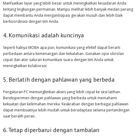
Manfaatkan layar yang lebih besar untuk meningkatkan kesadaran Anda
tentang lingkungan permainan. Mampu melihat lebih banyak medan perang
dapat membantu Anda mengantisipasi gerakan musuh dan lebih baik
berkoordinasi dengan tim Anda.
4. Komunikasi adalah kuncinya
Seperti halnya MOBA apa pun, komunikasi yang efektif dapat berarti
perbedaan antara kemenangan dan kekalahan. Gunakan opsi obrolan
cepat dan atur saluran komunikasi suara dengan tim Anda untuk
meningkatkan kolaborasi.
5. Berlatih dengan pahlawan yang berbeda
Pengaturan PC memungkinkan akses yang lebih cepat ke sesi latihan.
Bereksperimen dengan pahlawan yang berbeda untuk memahami
kekuatan dan kelemahan mereka. Keakraban dengan berbagai pahlawan
dapat membuatnya lebih mudah untuk beradaptasi selama pertandingan
saat beralih peran.
6. Tetap diperbarui dengan tambalan