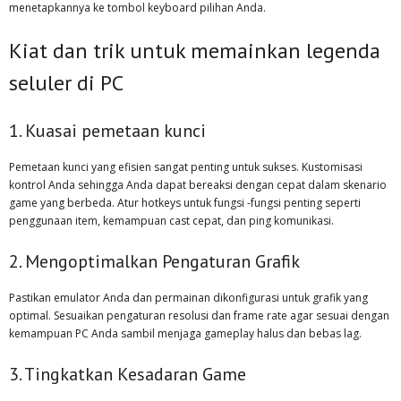
menetapkannya ke tombol keyboard pilihan Anda.
Kiat dan trik untuk memainkan legenda
seluler di PC
1. Kuasai pemetaan kunci
Pemetaan kunci yang efisien sangat penting untuk sukses. Kustomisasi
kontrol Anda sehingga Anda dapat bereaksi dengan cepat dalam skenario
game yang berbeda. Atur hotkeys untuk fungsi -fungsi penting seperti
penggunaan item, kemampuan cast cepat, dan ping komunikasi.
2. Mengoptimalkan Pengaturan Grafik
Pastikan emulator Anda dan permainan dikonfigurasi untuk grafik yang
optimal. Sesuaikan pengaturan resolusi dan frame rate agar sesuai dengan
kemampuan PC Anda sambil menjaga gameplay halus dan bebas lag.
3. Tingkatkan Kesadaran Game