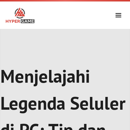
Skip
to
content
Menjelajahi
Legenda Seluler