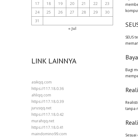
17
18
19
20
21
22
23
member
komput
24
25
26
27
28
29
30
31
SEUS
« Jul
SEUS t
memant
Bay
LINK LAINNYA
Bagi m
memper
asikqq.com
Real
https://117.18.0.36
ahliqq.com
https://117.18.0.39
Realist
jurusqq.net
tanpa 
https://117.18.0.42
murahqq.net
Real
https://117.18.0.41
maindomino99.com
Sesuai