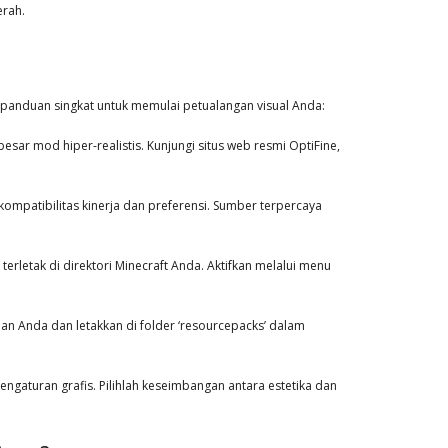
erah.
t panduan singkat untuk memulai petualangan visual Anda:
esar mod hiper-realistis. Kunjungi situs web resmi OptiFine,
kompatibilitas kinerja dan preferensi. Sumber terpercaya
 terletak di direktori Minecraft Anda. Aktifkan melalui menu
an Anda dan letakkan di folder ‘resourcepacks’ dalam
aturan grafis. Pilihlah keseimbangan antara estetika dan