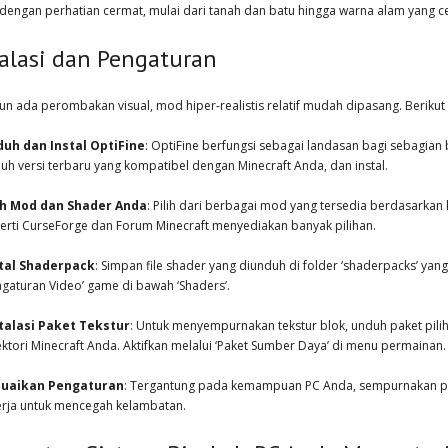
 dengan perhatian cermat, mulai dari tanah dan batu hingga warna alam yang c
talasi dan Pengaturan
un ada perombakan visual, mod hiper-realistis relatif mudah dipasang. Beriku
uh dan Instal OptiFine
: OptiFine berfungsi sebagai landasan bagi sebagian b
uh versi terbaru yang kompatibel dengan Minecraft Anda, dan instal.
ih Mod dan Shader Anda
: Pilih dari berbagai mod yang tersedia berdasarkan 
erti CurseForge dan Forum Minecraft menyediakan banyak pilihan.
tal Shaderpack
: Simpan file shader yang diunduh di folder ‘shaderpacks’ yang
ngaturan Video’ game di bawah ‘Shaders’.
talasi Paket Tekstur
: Untuk menyempurnakan tekstur blok, unduh paket pilih
ektori Minecraft Anda. Aktifkan melalui ‘Paket Sumber Daya’ di menu permainan.
suaikan Pengaturan
: Tergantung pada kemampuan PC Anda, sempurnakan peng
erja untuk mencegah kelambatan.