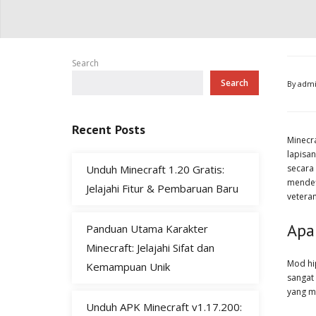
Search
Search
By
adm
Recent Posts
Minecr
lapisa
Unduh Minecraft 1.20 Gratis:
secara
mendef
Jelajahi Fitur & Pembaruan Baru
vetera
Apa 
Panduan Utama Karakter
Minecraft: Jelajahi Sifat dan
Mod hip
Kemampuan Unik
sangat
yang m
Unduh APK Minecraft v1.17.200: