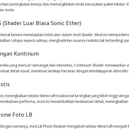
ikan peningkatan kinerja dan memungkinkan Anda merasakan paket tekstur d
er Anda.
 (Shader Luar Biasa Sonic Ether)
erkenal karena menetapkan tolok ukur dalam mod shader. Mod ini memperkena
ulkan cahaya seperti aslinya, menghadirkan nuansa realistis tak tertandingi 
angan Kontinum
ereka yang mencari semangat dan intensitas, Continuum Shader menawarkan at
kuat detail visual, membuat lanskap bersinar dengan ketidakjujuran atmosfer.
istis
ico meningkatkan tekstur Minecraft tradisional ke tingkat yang lebih tinggi d
membebani performa, mod ini menambahkan kedalaman detail, meningkatkan 
isme Foto LB
 dengan namanya, mod LB Photo Realism mengubah tekstur Minecraft menjadi kary