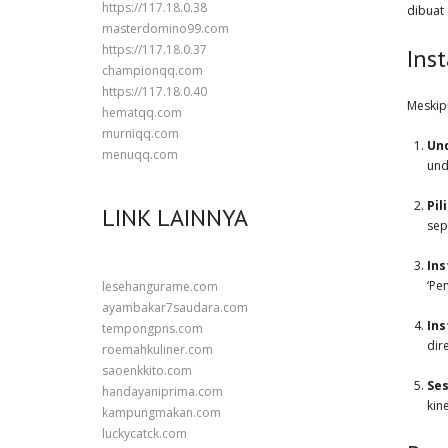
https://117.18.0.38
dibuat
masterdomino99.com
https://117.18.0.37
Ins
championqq.com
https://117.18.0.40
Meskip
hematqq.com
murniqq.com
Und
menuqq.com
und
Pil
LINK LAINNYA
sep
Ins
‘Pe
lesehangurame.com
ayambakar7saudara.com
Ins
tempongpns.com
dir
roemahkuliner.com
saoenkkito.com
Se
handayaniprima.com
kin
kampungmakan.com
luckycatck.com