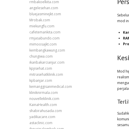
Per
rmbakoelkita.com
angelesehan.com
bluejasminejkt.com
Sebelum
Mrobak.com
mod in
miekungfu.com
cafetemankita.com
Kar
RA
rmjasabundo.com
Pr
mimoosajkt.com
kembangkawung.com
Kes
chungiwa.com
ikanbakarcianjur.com
kpjisehat.com
Mod hi
mitrasehatklinik.com
realis
kpbanjar.com
mengun
kemanggisanmedical.com
perjala
kliniknirmala.com
nouvelleklinik.com
Terl
KainaHealth.com
shabirahusada.com
Sudahk
yadikacare.com
komuni
astaclinic.com
sesama
ibnusinalombok.com