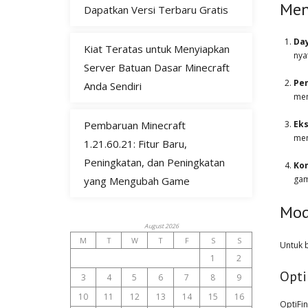
Men
Dapatkan Versi Terbaru Gratis
Day
Kiat Teratas untuk Menyiapkan
nya
Server Batuan Dasar Minecraft
Pe
Anda Sendiri
men
Pembaruan Minecraft
Eks
men
1.21.60.21: Fitur Baru,
Peningkatan, dan Peningkatan
Kom
gam
yang Mengubah Game
Mod
August 2026
M
T
W
T
F
S
S
Untuk 
1
2
Opti
3
4
5
6
7
8
9
10
11
12
13
14
15
16
OptiFi