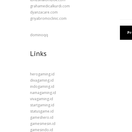
grahamedicalkurdi.com
dyanzacare.com
griyabromoclinic.com
Pr
dominoqq
Links
herogaming.id
divagaming.id
indogaming.id
namagaming.id
vivagaming.id
startgaming.id
statusgame.id
gameshero.id
gamesmesin.id
gamesindo.id