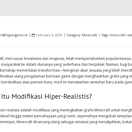
in@hypergame.id
February 5, 2026
Category:
Minecraft
Tags:
minecraft reali
aft, mercusuar kreativitas dan imajinasi, telah mempertahankan popularitasn
n masyarakat ke dalam dunianya yang sederhana dan berpiksel. Namun, bagi ban
 bertahap memerlukan transformasi—keinginan akan sesuatu yang lebih imersif 
inisikan ulang pengalaman bermain game dengan menghadirkan grafis yang me
n berdedikasi atau pemain baru, mod ini menawarkan sentuhan baru pada gam
Itu Modifikasi Hiper-Realistis?
er-realistis adalah modifikasi yang meningkatkan grafis Minecraft untuk menghad
 detail hingga sistem pencahayaan yang rumit, sepenuhnya mengubah tampila
emimpin, Minecraft dirancang ulang sebagai simulasi yang menakjubkan, buka