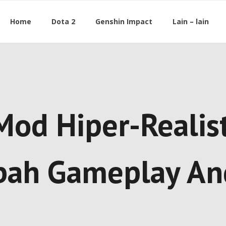
Home
Dota 2
Genshin Impact
Lain – lain
Mod Hiper-Realist
Ubah Gameplay An