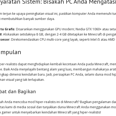
syaratan Sistem: Bisakah PC Anda Mengatas
 terjun ke upaya peningkatan visual ini, pastikan komputer Anda memenuhi tunt
i membutuhkan banyak sumber daya.
tu Grafis
: Disarankan menggunakan GPU modern; Nvidia GTX 1060+ atau seta
M
: Alokasikan setidaknya 8 GB, dengan 2-4 GB ditetapkan ke Minecraft di penga
osesor
: Direkomendasikan CPU multi-core yang layak, seperti Intel i5 atau AMD 
impulan
per-realistis dapat menghidupkan kembali kecintaan Anda pada Minecraft, m
me. Baik Anda menjelajahi bentang alam yang luas, membangun mahakarya arsitek
gkap dimensi keindahan baru. Jadi, persiapkan PC Anda, selami dunia mod hip
nan visual yang tak terlupakan.
ibat dan Bagikan
ah Anda mencoba mod hiper-realistis ini di Minecraft? Bagikan pengalaman d
tas kami di media sosial dan tunjukkan dunia Minecraft Anda menggunakan mod 
 gamer untuk menyebarkan keindahan Minecraft yang hiper-realistis!