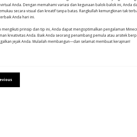
 virtual Anda. Dengan memahami variasi dan kegunaan balok-balok ini, Anda da
emukau secara visual dan kreatif tanpa batas. Rangkullah kemungkinan tak ter
 terbaik Anda hari ini.
 mengikuti prinsip dan tip ini, Anda dapat mengoptimalkan pengalaman Minecra
man kreativitas Anda. Baik Anda seorang penambang pemula atau arsitek ber
galkan jejak Anda. Mulailah membangun—dan selamat membuat kerajinan!
evious