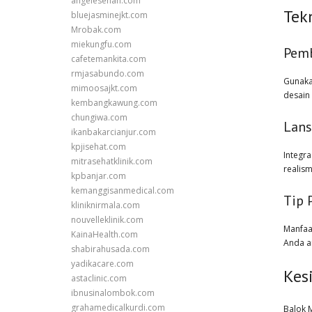
angelesehan.com
Tek
bluejasminejkt.com
Mrobak.com
miekungfu.com
Pemb
cafetemankita.com
rmjasabundo.com
Gunaka
mimoosajkt.com
desain 
kembangkawung.com
chungiwa.com
Lans
ikanbakarcianjur.com
kpjisehat.com
Integr
mitrasehatklinik.com
realism
kpbanjar.com
kemanggisanmedical.com
Tip 
kliniknirmala.com
nouvelleklinik.com
Manfaat
KainaHealth.com
Anda a
shabirahusada.com
yadikacare.com
Kes
astaclinic.com
ibnusinalombok.com
grahamedicalkurdi.com
Balok 