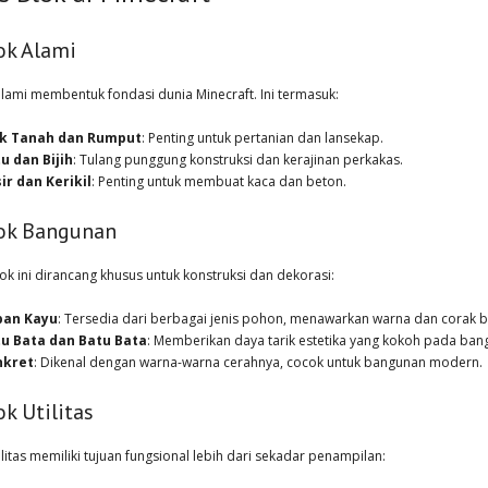
lok Alami
alami membentuk fondasi dunia Minecraft. Ini termasuk:
ok Tanah dan Rumput
: Penting untuk pertanian dan lansekap.
u dan Bijih
: Tulang punggung konstruksi dan kerajinan perkakas.
ir dan Kerikil
: Penting untuk membuat kaca dan beton.
lok Bangunan
ok ini dirancang khusus untuk konstruksi dan dekorasi:
pan Kayu
: Tersedia dari berbagai jenis pohon, menawarkan warna dan corak 
u Bata dan Batu Bata
: Memberikan daya tarik estetika yang kokoh pada ban
nkret
: Dikenal dengan warna-warna cerahnya, cocok untuk bangunan modern.
ok Utilitas
ilitas memiliki tujuan fungsional lebih dari sekadar penampilan: