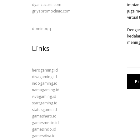
dyanzacare.com
impian
juga m
griyabromoclinic.com
virtual
dominoqq
Dengan
kedala
mening
Links
herogaming.id
divagaming.id
Pr
indogaming.id
namagaming.id
vivagaming.id
startgaming.id
statusgame.id
gameshero.id
gamesmesin.id
gamesindo.id
gamesdiva.id