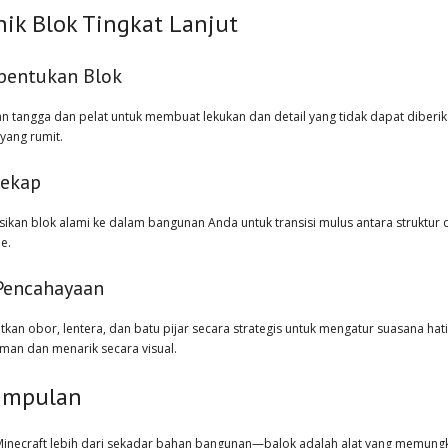
nik Blok Tingkat Lanjut
entukan Blok
n tangga dan pelat untuk membuat lekukan dan detail yang tidak dapat diberi
yang rumit.
ekap
asikan blok alami ke dalam bangunan Anda untuk transisi mulus antara struktur
e.
Pencahayaan
kan obor, lentera, dan batu pijar secara strategis untuk mengatur suasana hat
man dan menarik secara visual.
impulan
Minecraft lebih dari sekadar bahan bangunan—balok adalah alat yang memung