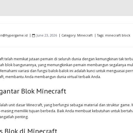
in@hypergame.id
June 23, 2026
Category:
Minecraft
Tags:
minecraft block
aft telah memikat jutaan pemain di seluruh dunia dengan kemungkinan tak terba
alah blok bangunannya, yang memungkinkan pemain membangun segalanya mula
 Memahami variasi dan fungsi balok-balok ini adalah kunci untuk menguasai pe
aft, membantu Anda membangun dunia virtual terbaik Anda.
gantar Blok Minecraft
alah unit dasar Minecraft, yang berfungsi sebagai material dan struktur game.
-masing memiliki tujuan berbeda. Baik Anda membuat kebutuhan untuk bertah
angatlah penting.
s Blok di Minecraft