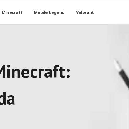
Minecraft
Mobile Legend
Valorant
inecraft:
da