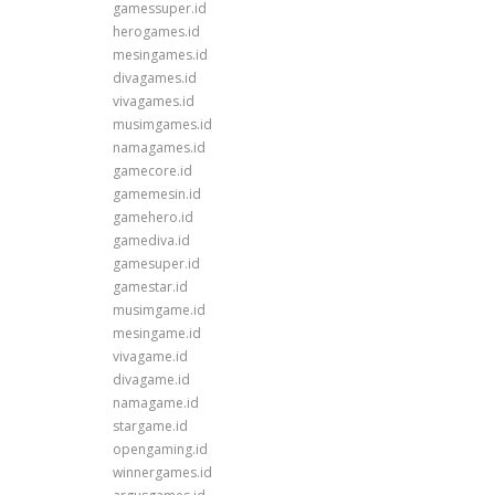
gamessuper.id
herogames.id
mesingames.id
divagames.id
vivagames.id
musimgames.id
namagames.id
gamecore.id
gamemesin.id
gamehero.id
gamediva.id
gamesuper.id
gamestar.id
musimgame.id
mesingame.id
vivagame.id
divagame.id
namagame.id
stargame.id
opengaming.id
winnergames.id