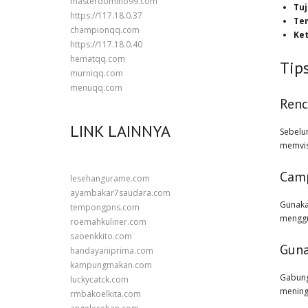
masterdomino99.com
Tu
https://117.18.0.37
Te
championqq.com
Ke
https://117.18.0.40
hematqq.com
Tip
murniqq.com
menuqq.com
Renc
LINK LAINNYA
Sebelu
memvis
Camp
lesehangurame.com
ayambakar7saudara.com
Gunaka
tempongpns.com
menggu
roemahkuliner.com
saoenkkito.com
Guna
handayaniprima.com
kampungmakan.com
Gabung
luckycatck.com
meningk
rmbakoelkita.com