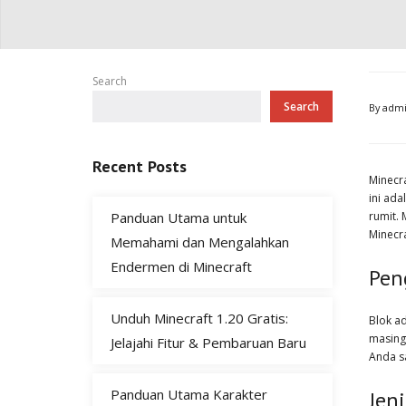
Search
Search
By
adm
Recent Posts
Minecr
ini ad
Panduan Utama untuk
rumit.
Minecr
Memahami dan Mengalahkan
Endermen di Minecraft
Pen
Unduh Minecraft 1.20 Gratis:
Blok ad
masing
Jelajahi Fitur & Pembaruan Baru
Anda s
Panduan Utama Karakter
Jeni