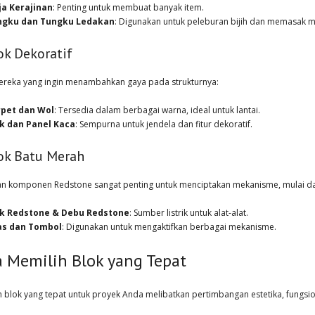
a Kerajinan
: Penting untuk membuat banyak item.
ngku dan Tungku Ledakan
: Digunakan untuk peleburan bijih dan memasak 
lok Dekoratif
ereka yang ingin menambahkan gaya pada strukturnya:
pet dan Wol
: Tersedia dalam berbagai warna, ideal untuk lantai.
k dan Panel Kaca
: Sempurna untuk jendela dan fitur dekoratif.
lok Batu Merah
an komponen Redstone sangat penting untuk menciptakan mekanisme, mulai dari
ok Redstone & Debu Redstone
: Sumber listrik untuk alat-alat.
as dan Tombol
: Digunakan untuk mengaktifkan berbagai mekanisme.
a Memilih Blok yang Tepat
 blok yang tepat untuk proyek Anda melibatkan pertimbangan estetika, fungsion