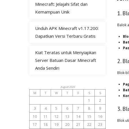
Minecraft: Jelajahi Sifat dan
Kemampuan Unik
1. B
Balok 
Unduh APK Minecraft v1.17.200:
Dapatkan Versi Terbaru Gratis
Bl
Bat
Pas
Kiat Teratas untuk Menyiapkan
Server Batuan Dasar Minecraft
2. B
Anda Sendiri
Blok-bl
Pa
August 2026
Bat
M
T
W
T
F
S
S
Ko
1
2
3. Bl
3
4
5
6
7
8
9
10
11
12
13
14
15
16
Blok ut
17
18
19
20
21
22
23