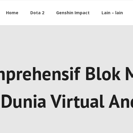
Home
Dota 2
Genshin Impact
Lain – lain
rehensif Blok M
unia Virtual An