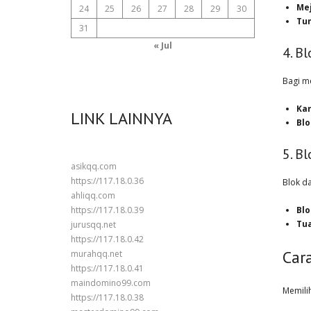
Mej
24
25
26
27
28
29
30
Tu
31
« Jul
4. B
Bagi m
Kar
LINK LAINNYA
Blo
5. B
asikqq.com
https://117.18.0.36
Blok d
ahliqq.com
https://117.18.0.39
Bl
Tu
jurusqq.net
https://117.18.0.42
Car
murahqq.net
https://117.18.0.41
maindomino99.com
Memilih
https://117.18.0.38