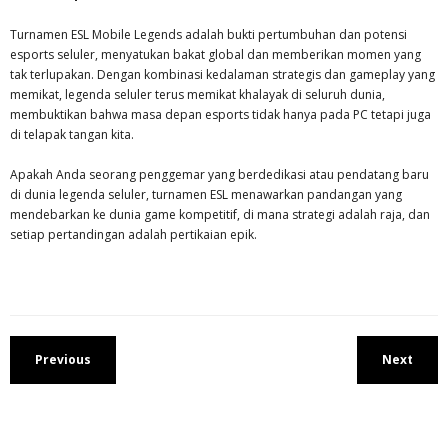
Turnamen ESL Mobile Legends adalah bukti pertumbuhan dan potensi
esports seluler, menyatukan bakat global dan memberikan momen yang
tak terlupakan. Dengan kombinasi kedalaman strategis dan gameplay yang
memikat, legenda seluler terus memikat khalayak di seluruh dunia,
membuktikan bahwa masa depan esports tidak hanya pada PC tetapi juga
di telapak tangan kita.
Apakah Anda seorang penggemar yang berdedikasi atau pendatang baru
di dunia legenda seluler, turnamen ESL menawarkan pandangan yang
mendebarkan ke dunia game kompetitif, di mana strategi adalah raja, dan
setiap pertandingan adalah pertikaian epik.
Previous
Next