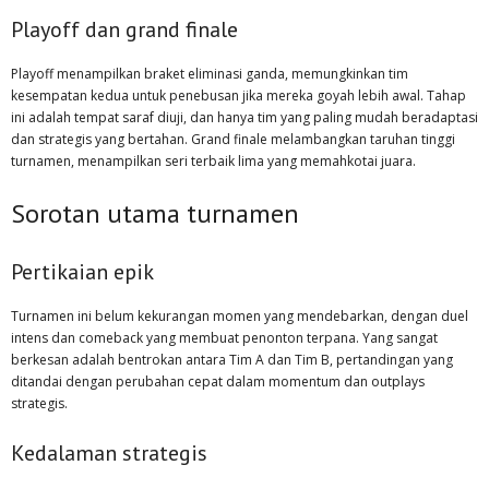
Playoff dan grand finale
Playoff menampilkan braket eliminasi ganda, memungkinkan tim
kesempatan kedua untuk penebusan jika mereka goyah lebih awal. Tahap
ini adalah tempat saraf diuji, dan hanya tim yang paling mudah beradaptasi
dan strategis yang bertahan. Grand finale melambangkan taruhan tinggi
turnamen, menampilkan seri terbaik lima yang memahkotai juara.
Sorotan utama turnamen
Pertikaian epik
Turnamen ini belum kekurangan momen yang mendebarkan, dengan duel
intens dan comeback yang membuat penonton terpana. Yang sangat
berkesan adalah bentrokan antara Tim A dan Tim B, pertandingan yang
ditandai dengan perubahan cepat dalam momentum dan outplays
strategis.
Kedalaman strategis