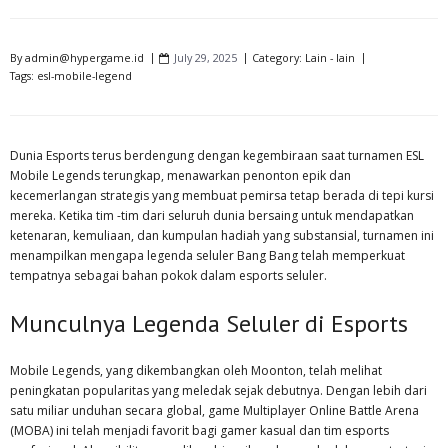
By
admin@hypergame.id
July 29, 2025
Category:
Lain - lain
Tags:
esl-mobile-legend
Dunia Esports terus berdengung dengan kegembiraan saat turnamen ESL
Mobile Legends terungkap, menawarkan penonton epik dan
kecemerlangan strategis yang membuat pemirsa tetap berada di tepi kursi
mereka. Ketika tim -tim dari seluruh dunia bersaing untuk mendapatkan
ketenaran, kemuliaan, dan kumpulan hadiah yang substansial, turnamen ini
menampilkan mengapa legenda seluler Bang Bang telah memperkuat
tempatnya sebagai bahan pokok dalam esports seluler.
Munculnya Legenda Seluler di Esports
Mobile Legends, yang dikembangkan oleh Moonton, telah melihat
peningkatan popularitas yang meledak sejak debutnya. Dengan lebih dari
satu miliar unduhan secara global, game Multiplayer Online Battle Arena
(MOBA) ini telah menjadi favorit bagi gamer kasual dan tim esports