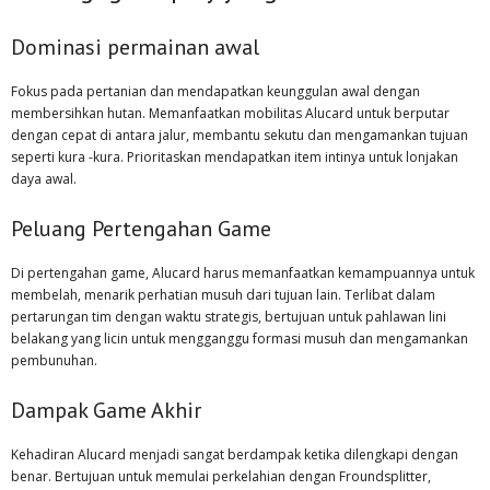
Dominasi permainan awal
Fokus pada pertanian dan mendapatkan keunggulan awal dengan
membersihkan hutan. Memanfaatkan mobilitas Alucard untuk berputar
dengan cepat di antara jalur, membantu sekutu dan mengamankan tujuan
seperti kura -kura. Prioritaskan mendapatkan item intinya untuk lonjakan
daya awal.
Peluang Pertengahan Game
Di pertengahan game, Alucard harus memanfaatkan kemampuannya untuk
membelah, menarik perhatian musuh dari tujuan lain. Terlibat dalam
pertarungan tim dengan waktu strategis, bertujuan untuk pahlawan lini
belakang yang licin untuk mengganggu formasi musuh dan mengamankan
pembunuhan.
Dampak Game Akhir
Kehadiran Alucard menjadi sangat berdampak ketika dilengkapi dengan
benar. Bertujuan untuk memulai perkelahian dengan Froundsplitter,