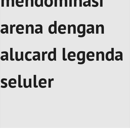
mendominasi
arena dengan
alucard legenda
seluler