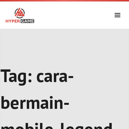
Skip
to
content
Tag:
cara-
bermain-