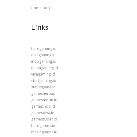
dominoqq
Links
herogaming.id
divagaming.id
indogaming.id
namagaming.id
vivagaming.id
startgaming.id
statusgame.id
gameshero.id
gamesmesin.id
gamesindo.id
gamesdiva.id
gamessuper.id
herogames.id
mesingames.id