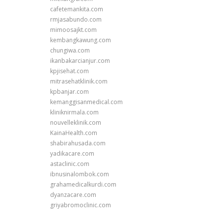
cafetemankita.com
rmjasabundo.com
mimoosajkt.com
kembangkawung.com
chungiwa.com
ikanbakarcianjur.com
kpjisehat.com
mitrasehatklinik.com
kpbanjar.com
kemanggisanmedical.com
kliniknirmala.com
nouvelleklinik.com
KainaHealth.com
shabirahusada.com
yadikacare.com
astaclinic.com
ibnusinalombok.com
grahamedicalkurdi.com
dyanzacare.com
griyabromoclinic.com