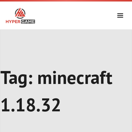
Skip
to
content
Tag:
minecraft
1.18.32