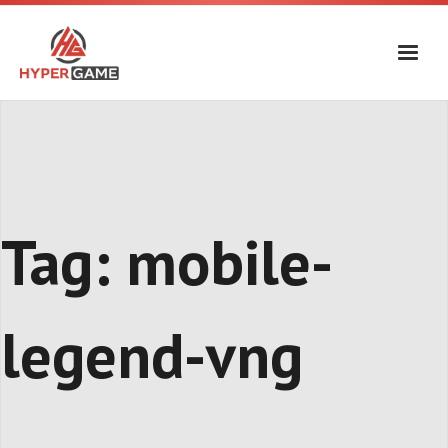
Skip
to
content
Tag:
mobile-
legend-vng