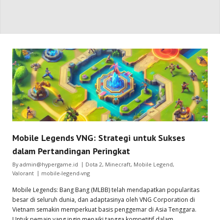
Mobile Legends VNG: Strategi untuk Sukses
dalam Pertandingan Peringkat
By
admin@hypergame.id
Dota 2
,
Minecraft
,
Mobile Legend
,
Valorant
mobile-legend-vng
Mobile Legends: Bang Bang (MLBB) telah mendapatkan popularitas
besar di seluruh dunia, dan adaptasinya oleh VNG Corporation di
Vietnam semakin memperkuat basis penggemar di Asia Tenggara.
Untuk pemain yang ingin menaiki tangga kompetitif dalam