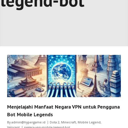
legend-bot
Menjelajahi Manfaat Negara VPN untuk Pengguna
Bot Mobile Legends
By
admin@hypergame.id
Dota 2
,
Minecraft
,
Mobile Legend
,
Valorant
negara-vpn-mobile-legend-bot