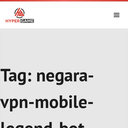
Skip
to
content
Tag:
negara-
vpn-mobile-