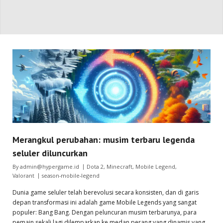
Merangkul perubahan: musim terbaru legenda
seluler diluncurkan
By
admin@hypergame.id
Dota 2
,
Minecraft
,
Mobile Legend
,
Valorant
season-mobile-legend
Dunia game seluler telah berevolusi secara konsisten, dan di garis
depan transformasi ini adalah game Mobile Legends yang sangat
populer: Bang Bang. Dengan peluncuran musim terbarunya, para
pemain sekali lagi dilemparkan ke medan perang yang dinamis yang