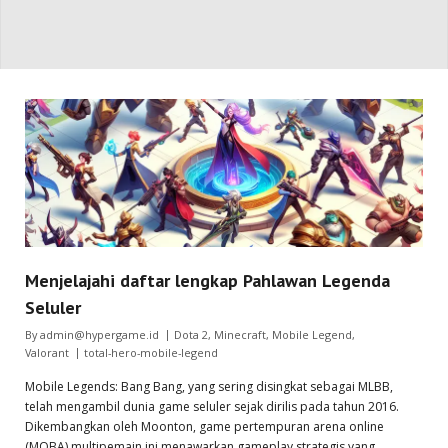
Menjelajahi daftar lengkap Pahlawan Legenda
Seluler
By
admin@hypergame.id
Dota 2
,
Minecraft
,
Mobile Legend
,
Valorant
total-hero-mobile-legend
Mobile Legends: Bang Bang, yang sering disingkat sebagai MLBB,
telah mengambil dunia game seluler sejak dirilis pada tahun 2016.
Dikembangkan oleh Moonton, game pertempuran arena online
(MOBA) multipemain ini menawarkan gameplay strategis yang