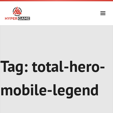
Skip
to
content
Tag:
total-hero-
mobile-legend