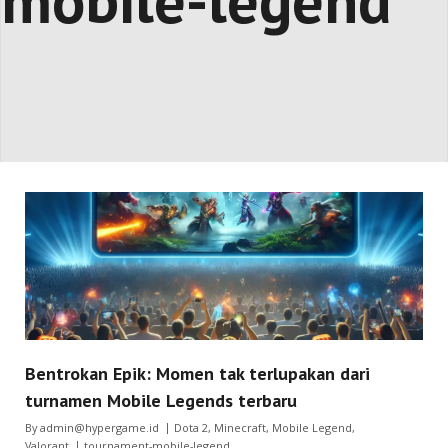
mobile-legend
Bentrokan Epik: Momen tak terlupakan dari
turnamen Mobile Legends terbaru
By
admin@hypergame.id
Dota 2
,
Minecraft
,
Mobile Legend
,
Valorant
tournament-mobile-legend