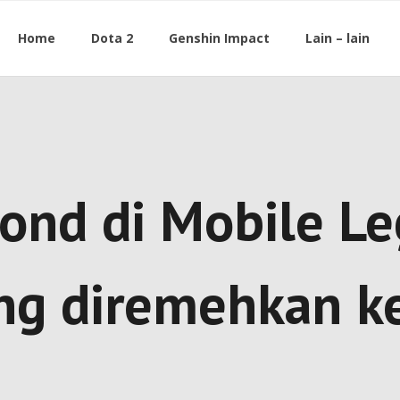
Home
Dota 2
Genshin Impact
Lain – lain
ond di Mobile Le
g diremehkan ke 