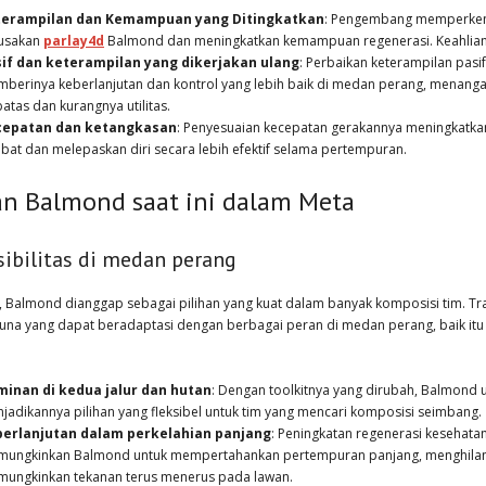
terampilan dan Kemampuan yang Ditingkatkan
: Pengembang memperkena
usakan
parlay4d
Balmond dan meningkatkan kemampuan regenerasi. Keahlianny
if dan keterampilan yang dikerjakan ulang
: Perbaikan keterampilan pasif
berinya keberlanjutan dan kontrol yang lebih baik di medan perang, menanga
batas dan kurangnya utilitas.
cepatan dan ketangkasan
: Penyesuaian kecepatan gerakannya meningkatk
libat dan melepaskan diri secara lebih efektif selama pertempuran.
an Balmond saat ini dalam Meta
sibilitas di medan perang
ni, Balmond dianggap sebagai pilihan yang kuat dalam banyak komposisi tim.
una yang dapat beradaptasi dengan berbagai peran di medan perang, baik itu 
inan di kedua jalur dan hutan
: Dengan toolkitnya yang dirubah, Balmond 
jadikannya pilihan yang fleksibel untuk tim yang mencari komposisi seimbang.
erlanjutan dalam perkelahian panjang
: Peningkatan regenerasi kesehata
ungkinkan Balmond untuk mempertahankan pertempuran panjang, menghilang
ungkinkan tekanan terus menerus pada lawan.