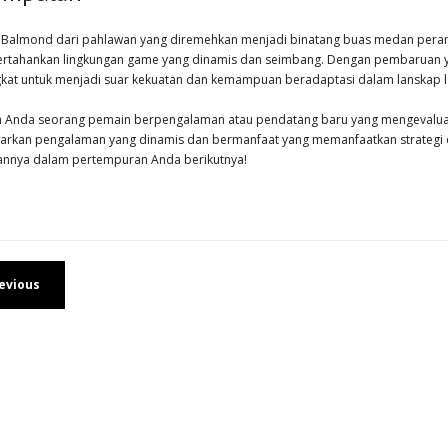
i Balmond dari pahlawan yang diremehkan menjadi binatang buas medan perang 
tahankan lingkungan game yang dinamis dan seimbang. Dengan pembaruan yan
kat untuk menjadi suar kekuatan dan kemampuan beradaptasi dalam lanskap l
 Anda seorang pemain berpengalaman atau pendatang baru yang mengevaluas
rkan pengalaman yang dinamis dan bermanfaat yang memanfaatkan strategi da
annya dalam pertempuran Anda berikutnya!
evious