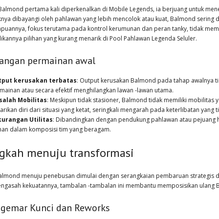
 Balmond pertama kali diperkenalkan di Mobile Legends, ia berjuang untuk men
nya dibayangi oleh pahlawan yang lebih mencolok atau kuat, Balmond sering d
annya, fokus terutama pada kontrol kerumunan dan peran tanky, tidak memiliki
ikannya pilihan yang kurang menarik di Pool Pahlawan Legenda Seluler.
angan permainan awal
tput kerusakan terbatas
: Output kerusakan Balmond pada tahap awalnya t
mainan atau secara efektif menghilangkan lawan -lawan utama.
alah Mobilitas
: Meskipun tidak stasioner, Balmond tidak memiliki mobilitas 
arikan diri dari situasi yang ketat, seringkali mengarah pada keterlibatan yang
urangan Utilitas
: Dibandingkan dengan pendukung pahlawan atau pejuang hib
ihan dalam komposisi tim yang beragam.
gkah menuju transformasi
Balmond menuju penebusan dimulai dengan serangkaian pembaruan strategis
ngasah kekuatannya, tambalan -tambalan ini membantu memposisikan ulang B
gemar Kunci dan Reworks