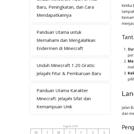
Ketika
Baru, Peningkatan, dan Cara
tampak
Mendapatkannya
Kemampu
menjad
Panduan Utama untuk
Tant
Memahami dan Mengalahkan
Endermen di Minecraft
Ou
per
Mas
Unduh Minecraft 1.20 Gratis:
mel
Jelajahi Fitur & Pembaruan Baru
Kek
pil
Panduan Utama Karakter
Lan
Minecraft: Jelajahi Sifat dan
Kemampuan Unik
Jalan 
dan me
Peng
August 2026
M
T
W
T
F
S
S