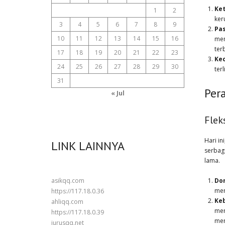
Ke
1
2
ker
3
4
5
6
7
8
9
Pas
10
11
12
13
14
15
16
mem
ter
17
18
19
20
21
22
23
Ke
24
25
26
27
28
29
30
ter
31
Per
« Jul
Flek
Hari i
LINK LAINNYA
serbag
lama.
Dom
asikqq.com
men
https://117.18.0.36
Keb
ahliqq.com
mem
https://117.18.0.39
mem
jurusqq.net