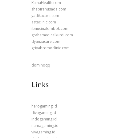
KainaHealth.com
shabirahusada.com
yadikacare.com
astaclinic.com
ibnusinalombok.com
grahamedicalkurdi.com
dyanzacare.com
griyabromoclinic.com
dominoqq
Links
herogaming.id
divagaming.id
indogaming.id
namagaming.id
vivagaming.id