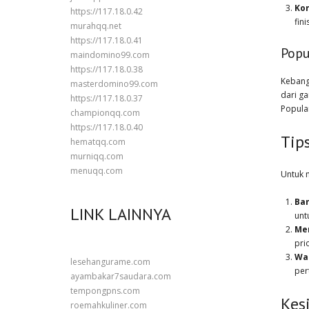
Kon
https://117.18.0.42
fin
murahqq.net
https://117.18.0.41
Popu
maindomino99.com
https://117.18.0.38
Kebangk
masterdomino99.com
dari g
https://117.18.0.37
Popula
championqq.com
https://117.18.0.40
Tip
hematqq.com
murniqq.com
menuqq.com
Untuk 
Ban
LINK LAINNYA
unt
Me
pri
Wak
lesehangurame.com
per
ayambakar7saudara.com
tempongpns.com
Kes
roemahkuliner.com