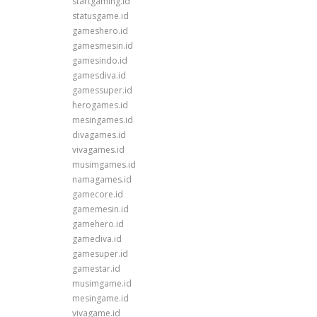
startgaming.id
statusgame.id
gameshero.id
gamesmesin.id
gamesindo.id
gamesdiva.id
gamessuper.id
herogames.id
mesingames.id
divagames.id
vivagames.id
musimgames.id
namagames.id
gamecore.id
gamemesin.id
gamehero.id
gamediva.id
gamesuper.id
gamestar.id
musimgame.id
mesingame.id
vivagame.id