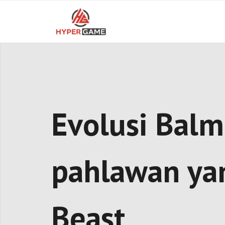
Skip
to
content
Evolusi Balm
pahlawan yan
Beast