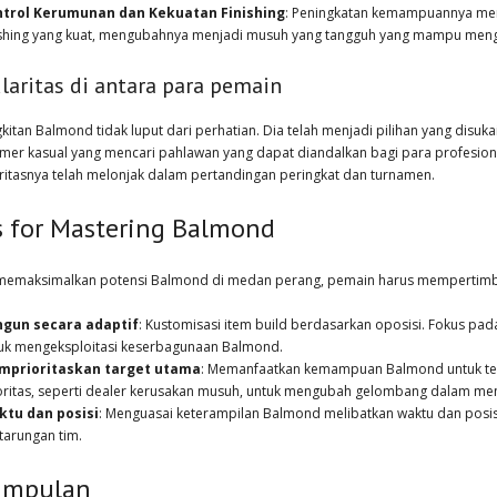
trol Kerumunan dan Kekuatan Finishing
: Peningkatan kemampuannya mem
ishing yang kuat, mengubahnya menjadi musuh yang tangguh yang mampu mengu
laritas di antara para pemain
itan Balmond tidak luput dari perhatian. Dia telah menjadi pilihan yang disuka
amer kasual yang mencari pahlawan yang dapat diandalkan bagi para profesio
ritasnya telah melonjak dalam pertandingan peringkat dan turnamen.
s for Mastering Balmond
memaksimalkan potensi Balmond di medan perang, pemain harus mempertimban
gun secara adaptif
: Kustomisasi item build berdasarkan oposisi. Fokus pa
uk mengeksploitasi keserbagunaan Balmond.
mprioritaskan target utama
: Memanfaatkan kemampuan Balmond untuk ter
oritas, seperti dealer kerusakan musuh, untuk mengubah gelombang dalam me
tu dan posisi
: Menguasai keterampilan Balmond melibatkan waktu dan posi
tarungan tim.
impulan