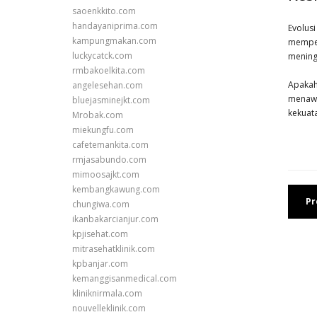
saoenkkito.com
handayaniprima.com
Evolus
kampungmakan.com
memper
luckycatck.com
mening
rmbakoelkita.com
Apakah
angelesehan.com
menawa
bluejasminejkt.com
kekuat
Mrobak.com
miekungfu.com
cafetemankita.com
rmjasabundo.com
mimoosajkt.com
kembangkawung.com
Pr
chungiwa.com
ikanbakarcianjur.com
kpjisehat.com
mitrasehatklinik.com
kpbanjar.com
kemanggisanmedical.com
kliniknirmala.com
nouvelleklinik.com