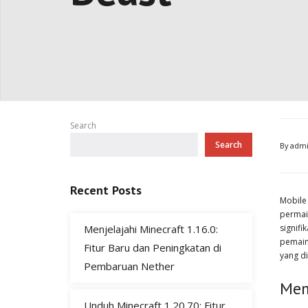
Search
Search
By
adm
Recent Posts
Mobile
permai
Menjelajahi Minecraft 1.16.0:
signif
pemain
Fitur Baru dan Peningkatan di
yang d
Pembaruan Nether
Mem
Unduh Minecraft 1.20.70: Fitur