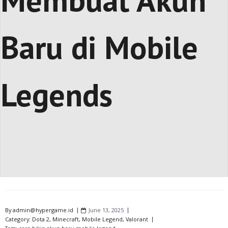
Membuat Akun
Baru di Mobile
Legends
By
admin@hypergame.id
June 13, 2025
Category:
Dota 2
,
Minecraft
,
Mobile Legend
,
Valorant