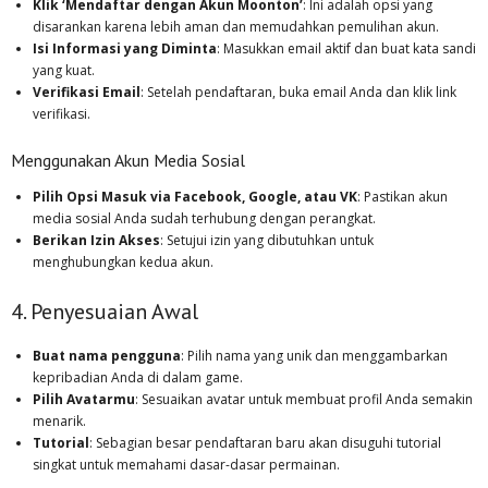
Klik ‘Mendaftar dengan Akun Moonton’
: Ini adalah opsi yang
disarankan karena lebih aman dan memudahkan pemulihan akun.
Isi Informasi yang Diminta
: Masukkan email aktif dan buat kata sandi
yang kuat.
Verifikasi Email
: Setelah pendaftaran, buka email Anda dan klik link
verifikasi.
Menggunakan Akun Media Sosial
Pilih Opsi Masuk via Facebook, Google, atau VK
: Pastikan akun
media sosial Anda sudah terhubung dengan perangkat.
Berikan Izin Akses
: Setujui izin yang dibutuhkan untuk
menghubungkan kedua akun.
4. Penyesuaian Awal
Buat nama pengguna
: Pilih nama yang unik dan menggambarkan
kepribadian Anda di dalam game.
Pilih Avatarmu
: Sesuaikan avatar untuk membuat profil Anda semakin
menarik.
Tutorial
: Sebagian besar pendaftaran baru akan disuguhi tutorial
singkat untuk memahami dasar-dasar permainan.