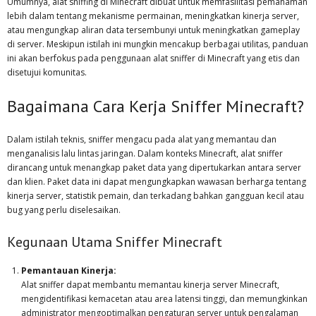
Umumnya, alat sniffing di Minecraft dibuat untuk memfasilitasi pemahaman
lebih dalam tentang mekanisme permainan, meningkatkan kinerja server,
atau mengungkap aliran data tersembunyi untuk meningkatkan gameplay
di server. Meskipun istilah ini mungkin mencakup berbagai utilitas, panduan
ini akan berfokus pada penggunaan alat sniffer di Minecraft yang etis dan
disetujui komunitas.
Bagaimana Cara Kerja Sniffer Minecraft?
Dalam istilah teknis, sniffer mengacu pada alat yang memantau dan
menganalisis lalu lintas jaringan. Dalam konteks Minecraft, alat sniffer
dirancang untuk menangkap paket data yang dipertukarkan antara server
dan klien. Paket data ini dapat mengungkapkan wawasan berharga tentang
kinerja server, statistik pemain, dan terkadang bahkan gangguan kecil atau
bug yang perlu diselesaikan.
Kegunaan Utama Sniffer Minecraft
Pemantauan Kinerja:
Alat sniffer dapat membantu memantau kinerja server Minecraft,
mengidentifikasi kemacetan atau area latensi tinggi, dan memungkinkan
administrator mengoptimalkan pengaturan server untuk pengalaman