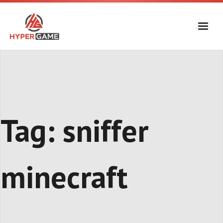
Skip
to
content
Tag:
sniffer
minecraft